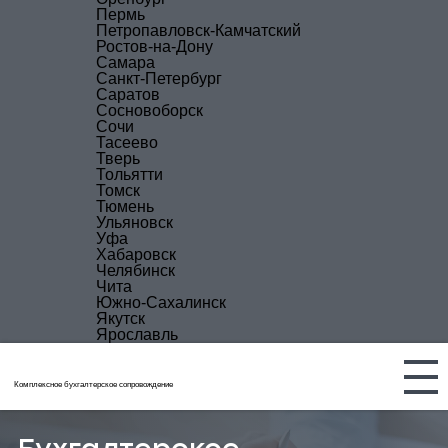
Пермь
Петропавловск-Камчатский
Ростов-на-Дону
Самара
Санкт-Петербург
Саратов
Сосновоборск
Сочи
Тасеево
Тверь
Тольятти
Томск
Тюмень
Ульяновск
Уфа
Хабаровск
Челябинск
Чита
Южно-Сахалинск
Якутск
Ярославль
Комплексное бухгалтерское сопровождение