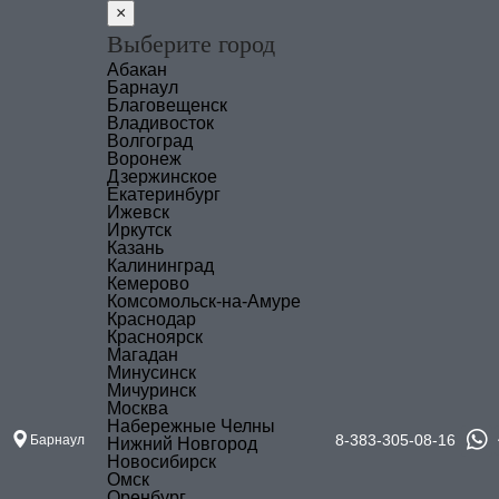
×
Выберите город
Абакан
Барнаул
Благовещенск
Владивосток
Волгоград
Воронеж
Дзержинское
Екатеринбург
Ижевск
Иркутск
Казань
Калининград
Кемерово
Комсомольск-на-Амуре
Краснодар
Красноярск
Магадан
Минусинск
Мичуринск
Москва
Набережные Челны
8-383-305-08-16
Барнаул
Нижний Новгород
Новосибирск
Омск
Оренбург