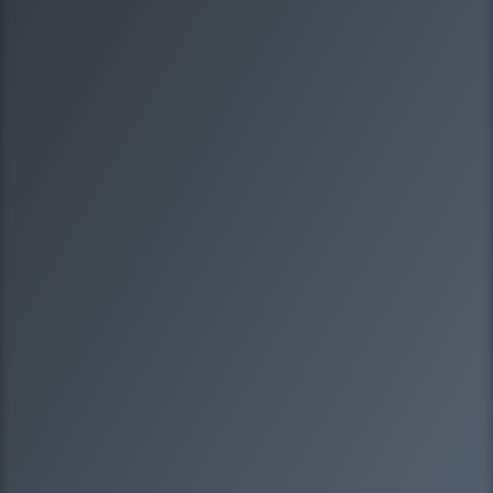
1/8
Какая у вас организационно-правовая
форма?
Выберите один вариантов ответа
ООО
ИП
Некоммерческая организация